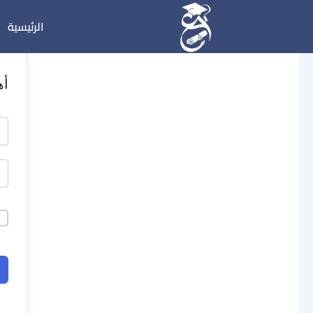
خطي
الرئيسية
لى
لمحتوى
أه