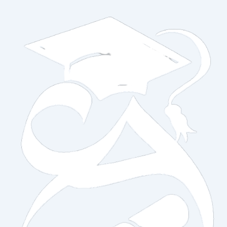
خطي
لى
لمحتوى