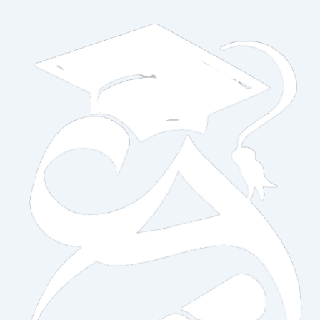
خطي
لى
لمحتوى