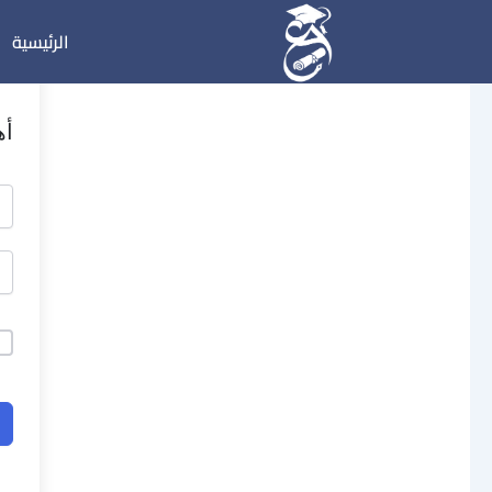
خطي
الرئيسية
لى
لمحتوى
أه