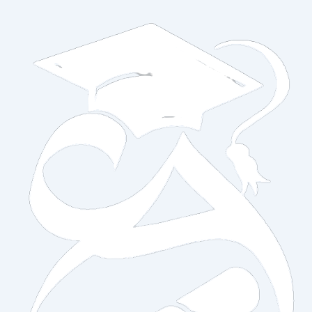
خطي
لى
لمحتوى