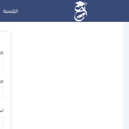
خطي
الرئيسية
لى
لمحتوى
ال
الا
اس