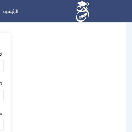
خطي
الرئيسية
لى
لمحتوى
ال
الا
اس