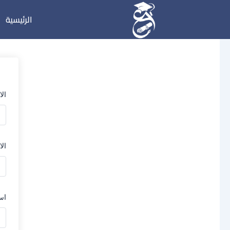
خطي
الرئيسية
لى
لمحتوى
ال
الا
اس