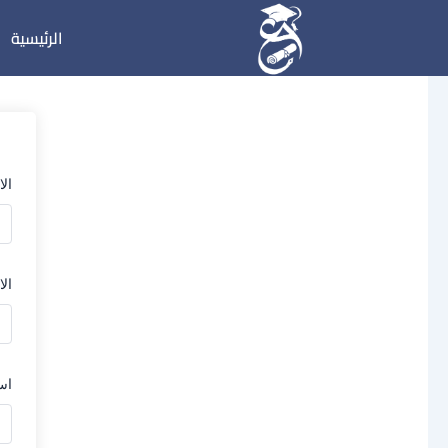
خطي
الرئيسية
لى
لمحتوى
ال
الا
اس