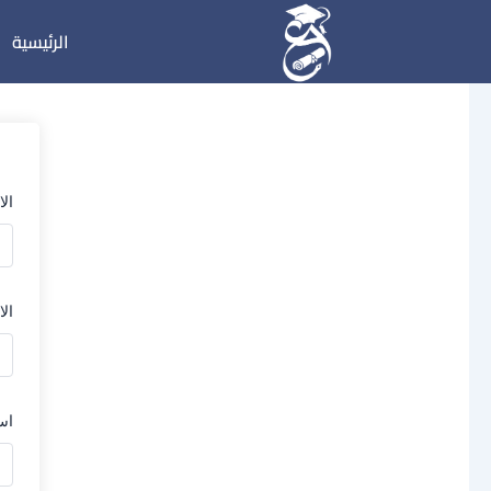
خطي
الرئيسية
لى
لمحتوى
ال
الا
اس