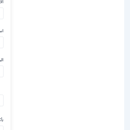
الا
اس
الب
تأك