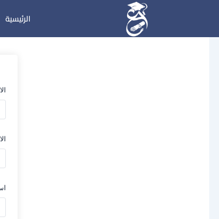
خطي
الرئيسية
لى
لمحتوى
ال
الا
اس