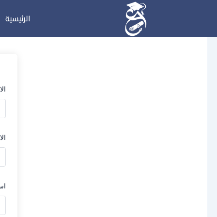
خطي
الرئيسية
لى
لمحتوى
ال
الا
اس