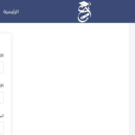
خطي
الرئيسية
لى
لمحتوى
ال
الا
اس