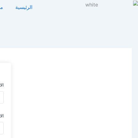
خطي
الرئيسية
مت
لى
لمحتوى
ال
الا