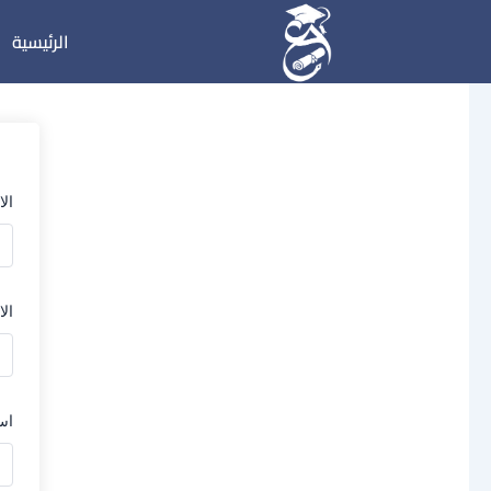
خطي
الرئيسية
لى
لمحتوى
ال
الا
اس