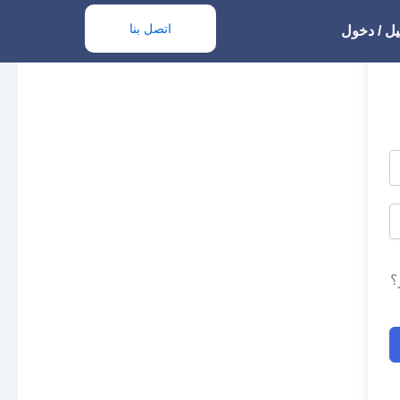
اتصل بنا
ل / دخول
؟