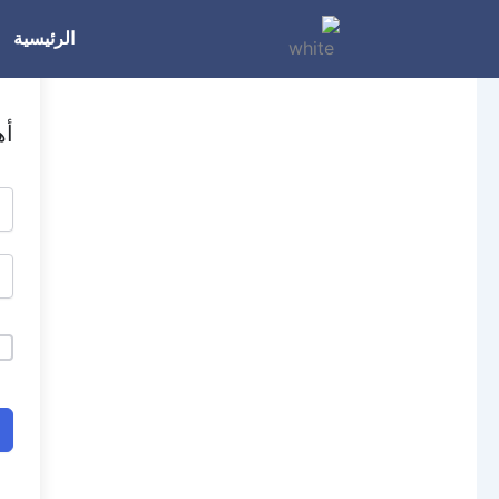
خطي
الرئيسية
لى
لمحتوى
أه