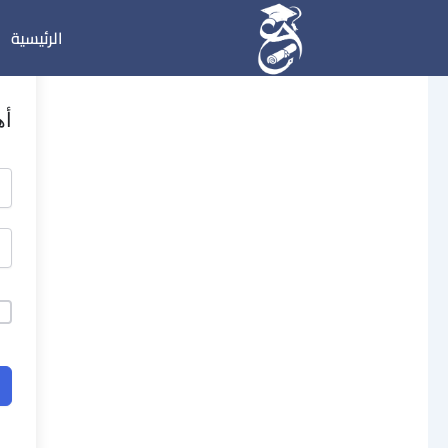
خطي
الرئيسية
لى
لمحتوى
أه