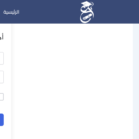
خطي
الرئيسية
لى
لمحتوى
أه