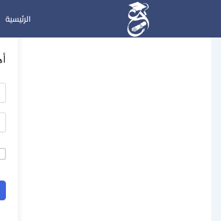
خطي
الرئيسية
لى
لمحتوى
أه