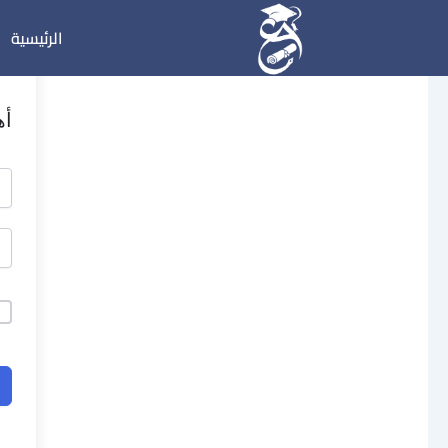
خطي
الرئيسية
لى
لمحتوى
أه