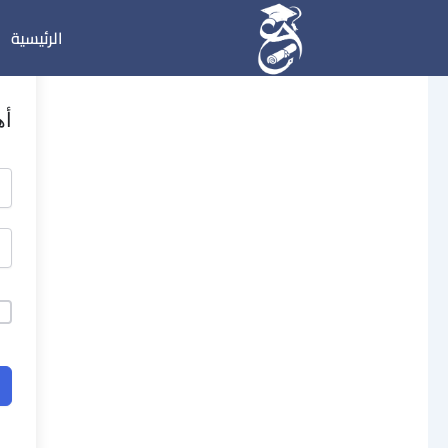
خطي
الرئيسية
لى
لمحتوى
أه