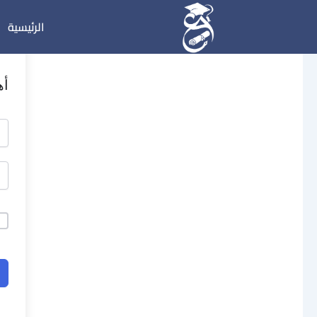
خطي
الرئيسية
لى
لمحتوى
أه