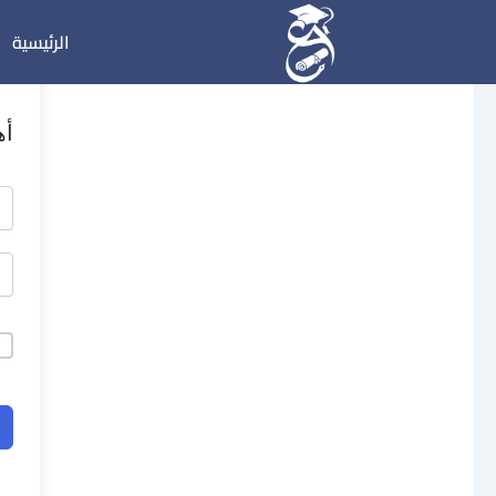
خطي
الرئيسية
لى
لمحتوى
أه