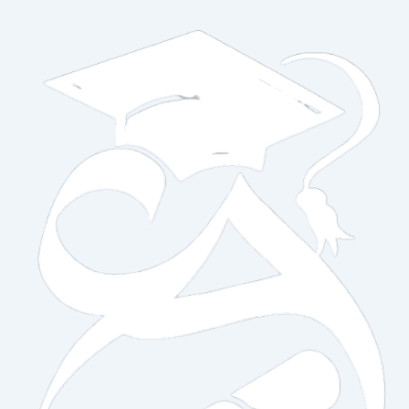
خطي
لى
لمحتوى