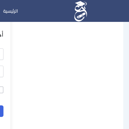
خطي
الرئيسية
لى
لمحتوى
أه