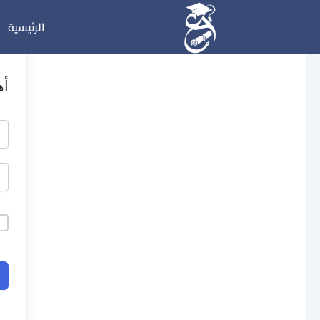
خطي
الرئيسية
لى
لمحتوى
أه