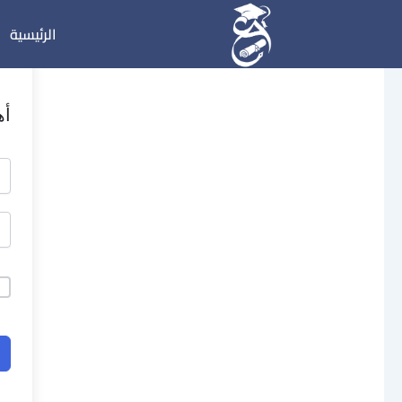
خطي
الرئيسية
لى
لمحتوى
أه