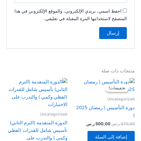
احفظ اسمي، بريدي الإلكتروني، والموقع الإلكتروني في هذا
المتصفح لاستخدامها المرة المقبلة في تعليقي.
منتجات ذات صلة
السعر
السعر
الأصلي
الحالي
تخفيضات!
تخفيضات!
هو:
هو:
570,00 ر.س.
500,00 ر.س.
Uncategorized
دورة التأسيس ( رمضان 2025
Uncategorized
)
الدورة المتقدمة (الترم الثاني)
570,00
ر.س
500,00
ر.س
تأسيس شامل للقدرات (لفظي
إضافة إلى السلة
وكمي ) والتدرب على